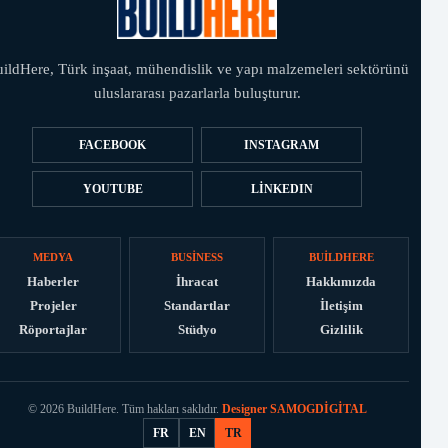
ildHere, Türk inşaat, mühendislik ve yapı malzemeleri sektörünü
uluslararası pazarlarla buluşturur.
FACEBOOK
INSTAGRAM
YOUTUBE
LINKEDIN
MEDYA
BUSINESS
BUILDHERE
Haberler
İhracat
Hakkımızda
Projeler
Standartlar
İletişim
Röportajlar
Stüdyo
Gizlilik
© 2026 BuildHere. Tüm hakları saklıdır.
Designer SAMOGDİGİTAL
FR
EN
TR