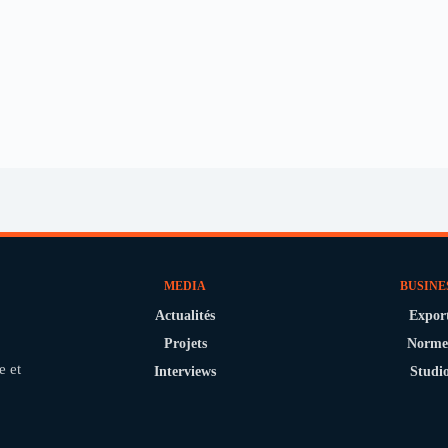
MEDIA
BUSINE
Actualités
Expor
Projets
Norme
e et
Interviews
Studi