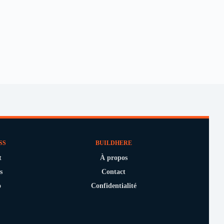
SS
BUILDHERE
t
À propos
s
Contact
o
Confidentialité