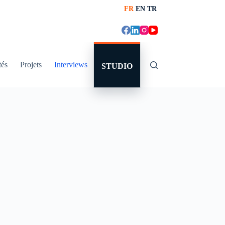
FR
EN
TR
tés
Projets
Interviews
STUDIO