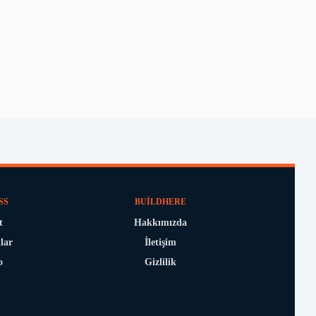
SS
BUILDHERE
t
Hakkımızda
lar
İletişim
o
Gizlilik