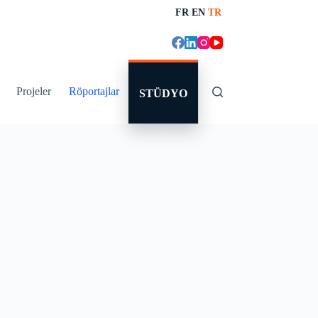
FR
EN
TR
Projeler
Röportajlar
STÜDYO